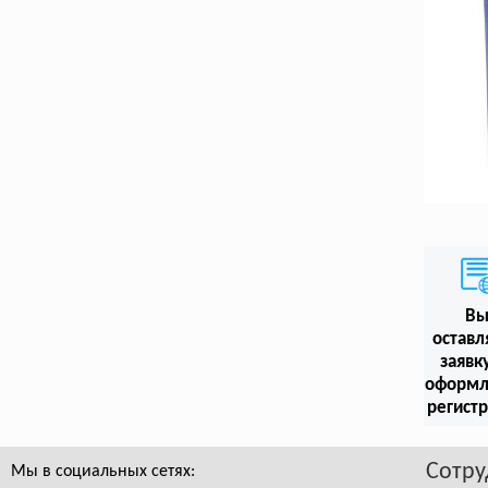
В
оставл
заявк
оформл
регист
Сотру
Мы в социальных сетях: