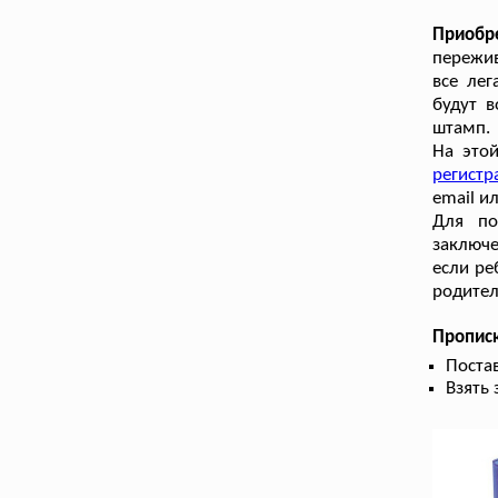
Приобр
пережив
все лег
будут в
штамп.
На это
регист
email и
Для по
заключе
если ре
родител
Прописк
Поста
Взять