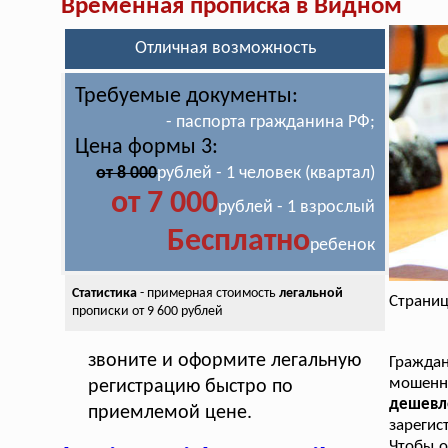
Временная прописка в Видном
Отличная возможность
Требуемые документы:
- паспорта гражданина РФ;
Цена формы 3:
от 8 000
рублей - 1 человек (квартал)
от 7 000
рублей - 1 взрослый
Бесплатно
ребенок
Статистика
- примерная стоимость
легальной
Страниц
прописки от 9 600 рублей
звоните и оформите легальную
Граждан
мошенн
регистрацию быстро по
дешев
приемлемой цене.
зарегис
Чтобы о