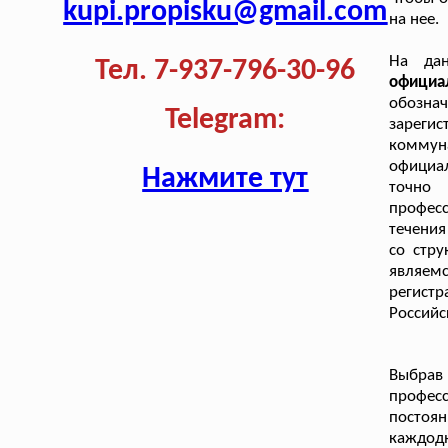
kupi.propisku@gmail.com
на нее.
На да
Тел. 7-937-796-30-96
официа
обознач
Telegram:
зареги
коммуна
официа
Нажмите тут
точно
профес
течения
со стр
являем
регистр
Российс
Выбра
профес
постоя
каждодн